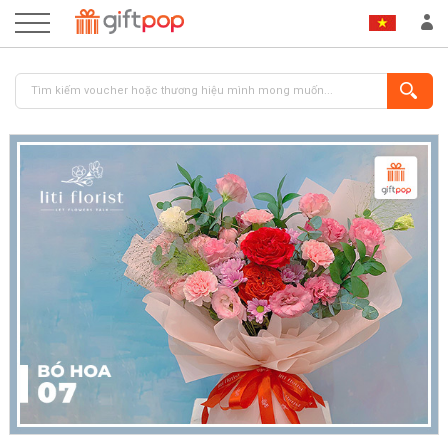
ĐĂNG NHẬP
ĐĂNG KÝ