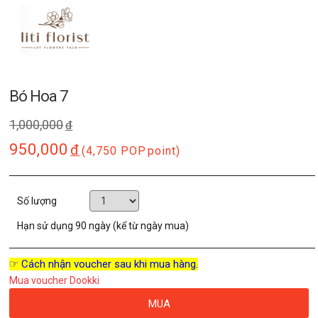
Bó Hoa 7
1,000,000
đ
950,000
đ
(4,750 POP
point)
Số lượng
Hạn sử dụng
90 ngày (kể từ ngày mua)
☞ Cách nhận voucher sau khi mua hàng.
Mua voucher Dookki
MUA