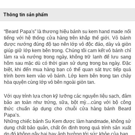
Thông tin sản phẩm
“Beard Papa's” là thương hiệu bánh su kem hand made nổi
tiếng với hệ thống cửa hàng trên khắp thế giới. Vỏ bánh
được nướng đúng độ tạo nên lớp vỏ độc đáo, dày và giòn
giúp giữ lớp kem bên trong. Chúng tôi cam kết vỏ bánh chỉ
làm ra và nướng trong ngày, không trữ lạnh để lưu sang
hôm sau mặc dù có thời gian sử dụng trong ba ngày. Đặc
biệt, khi đến mua hàng bạn có thể quan sát trực tiếp quá
trình bơm kem vào vỏ bánh. Lớp kem bên trong tan chảy
hòa quyện cùng lớp vỏ bên ngoài giòn tan.
Với quy trình lựa chọn kỹ lưỡng các nguyên liệu sạch, đảm
bảo an toàn như trứng, sữa, bột mỳ…cùng với bộ công
thức chuẩn áp dụng cho chuỗi cửa hàng bánh Beard
Papa’s.
Những chiếc bánh Su Kem được làm handmade, không sử
dụng chất bảo quản, chất ổn định trong quá trình sản xuất
do đó không gây hại hay ảnh hưởng tới sức khỏe của bạn.