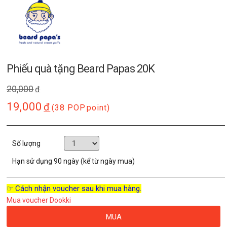
Phiếu quà tặng Beard Papas 20K
20,000
đ
19,000
đ
(38 POP
point)
Số lượng
Hạn sử dụng
90 ngày (kể từ ngày mua)
☞ Cách nhận voucher sau khi mua hàng.
Mua voucher Dookki
MUA