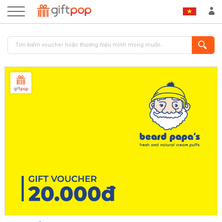
ĐĂNG NHẬP
ĐĂNG KÝ