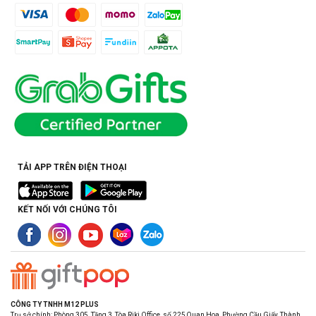
TẢI APP TRÊN ĐIỆN THOẠI
KẾT NỐI VỚI CHÚNG TÔI
CÔNG TY TNHH M12 PLUS
Trụ sở chính: Phòng 305, Tầng 3, Tòa Riki Office, số 225 Quan Hoa, Phường Cầu Giấy, Thành