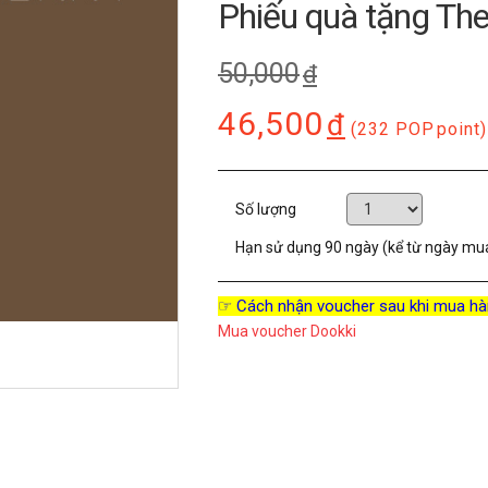
Phiếu quà tặng Th
50,000
đ
46,500
đ
(232 POP
point)
Số lượng
Hạn sử dụng
90 ngày (kể từ ngày mu
☞ Cách nhận voucher sau khi mua hà
Mua voucher Dookki