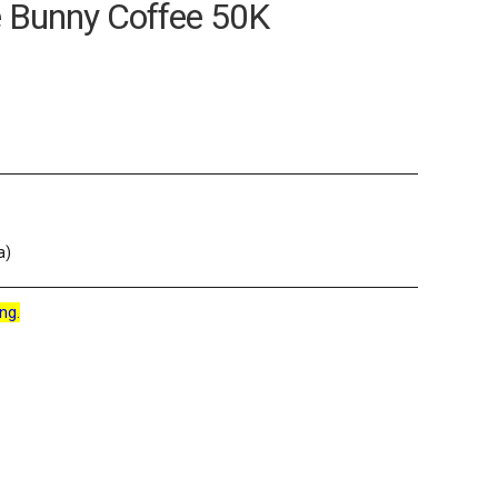
e Bunny Coffee 50K
a)
ng.