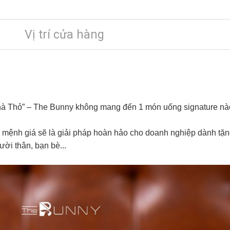
Vị trí cửa hàng
à Thỏ” – The Bunny không mang đến 1 món uống signature nào 
 mệnh giá sẽ là giải pháp hoàn hảo cho doanh nghiệp dành tặn
ười thân, bạn bè...