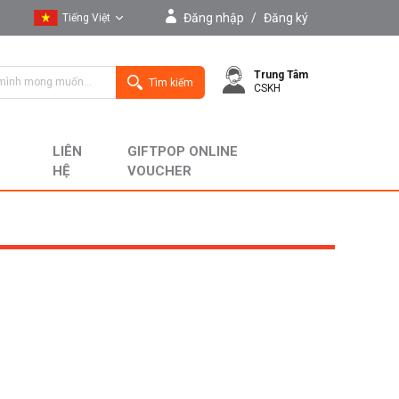
Đăng nhập
/
Đăng ký
Tiếng Việt
Tiếng Việt
Trung Tâm
English
Tìm kiếm
CSKH
LIÊN
GIFTPOP ONLINE
HỆ
VOUCHER