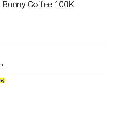
e Bunny Coffee 100K
a)
ng.