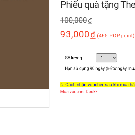
Phiếu quà tặng Th
100,000
đ
93,000
đ
(465 POP
point)
Số lượng
Hạn sử dụng
90 ngày (kể từ ngày mu
☞ Cách nhận voucher sau khi mua hà
Mua voucher Dookki