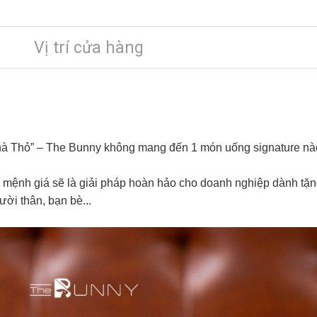
Vị trí cửa hàng
à Thỏ” – The Bunny không mang đến 1 món uống signature nào 
 mệnh giá sẽ là giải pháp hoàn hảo cho doanh nghiệp dành tặn
ười thân, bạn bè...