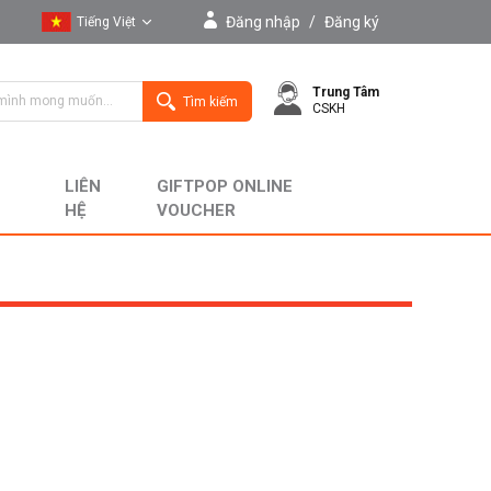
Đăng nhập
/
Đăng ký
Tiếng Việt
Tiếng Việt
Trung Tâm
English
Tìm kiếm
CSKH
LIÊN
GIFTPOP ONLINE
HỆ
VOUCHER