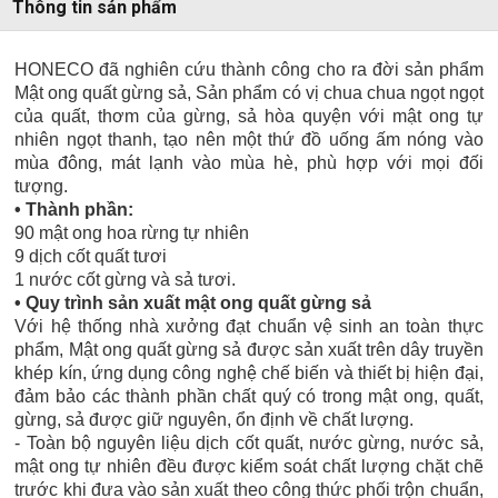
Thông tin sản phẩm
HONECO đã nghiên cứu thành công cho ra đời sản phẩm
Mật ong quất gừng sả, Sản phẩm có vị chua chua ngọt ngọt
của quất, thơm của gừng, sả hòa quyện với mật ong tự
nhiên ngọt thanh, tạo nên một thứ đồ uống ấm nóng vào
mùa đông, mát lạnh vào mùa hè, phù hợp với mọi đối
tượng.
• Thành phần:
90 mật ong hoa rừng tự nhiên
9 dịch cốt quất tươi
1 nước cốt gừng và sả tươi.
• Quy trình sản xuất mật ong quất gừng sả
Với hệ thống nhà xưởng đạt chuẩn vệ sinh an toàn thực
phẩm, Mật ong quất gừng sả được sản xuất trên dây truyền
khép kín, ứng dụng công nghệ chế biến và thiết bị hiện đại,
đảm bảo các thành phần chất quý có trong mật ong, quất,
gừng, sả được giữ nguyên, ổn định về chất lượng.
- Toàn bộ nguyên liệu dịch cốt quất, nước gừng, nước sả,
mật ong tự nhiên đều được kiểm soát chất lượng chặt chẽ
trước khi đưa vào sản xuất theo công thức phối trộn chuẩn,