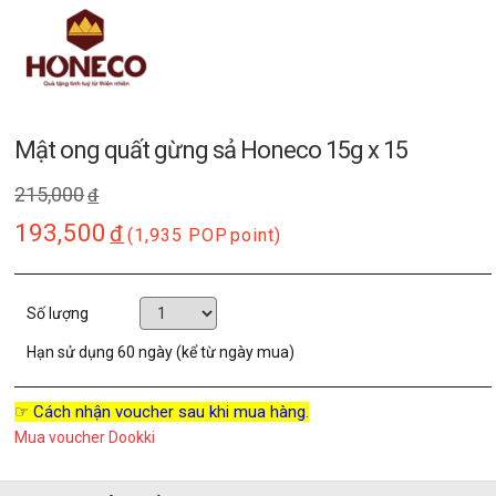
Mật ong quất gừng sả Honeco 15g x 15
215,000
đ
193,500
đ
(1,935 POP
point)
Số lượng
Hạn sử dụng
60 ngày (kể từ ngày mua)
☞ Cách nhận voucher sau khi mua hàng.
Mua voucher Dookki