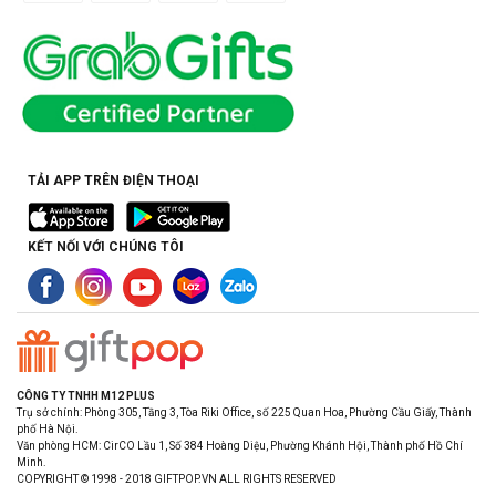
TẢI APP TRÊN ĐIỆN THOẠI
KẾT NỐI VỚI CHÚNG TÔI
CÔNG TY TNHH M12 PLUS
Trụ sở chính: Phòng 305, Tầng 3, Tòa Riki Office, số 225 Quan Hoa, Phường Cầu Giấy, Thành
phố Hà Nội.
Văn phòng HCM: CirCO Lầu 1, Số 384 Hoàng Diệu, Phường Khánh Hội, Thành phố Hồ Chí
Minh.
COPYRIGHT © 1998 - 2018 GIFTPOP.VN ALL RIGHTS RESERVED