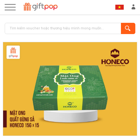
ĐĂNG NHẬP
ĐĂNG KÝ