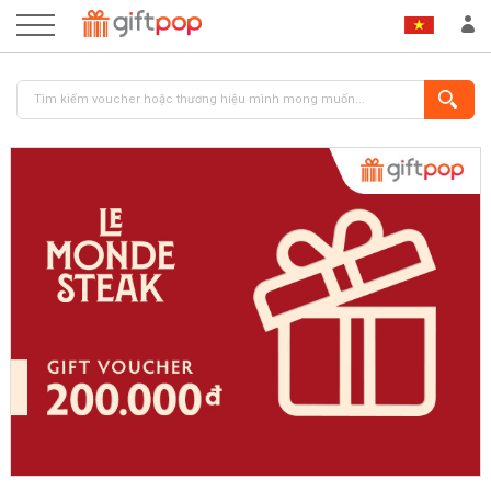
ĐĂNG NHẬP
ĐĂNG KÝ