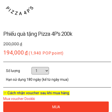
Phiếu quà tặng Pizza 4P's 200k
200,000
đ
194,000
đ
(1,940 POP
point)
Số lượng
Hạn sử dụng
180 ngày (kể từ ngày mua)
☞ Cách nhận voucher sau khi mua hàng.
Mua voucher Dookki
MUA