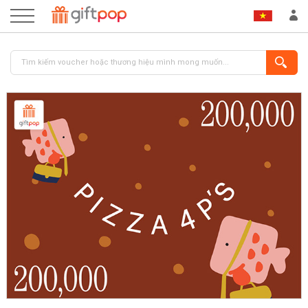
ĐĂNG NHẬP
ĐĂNG KÝ