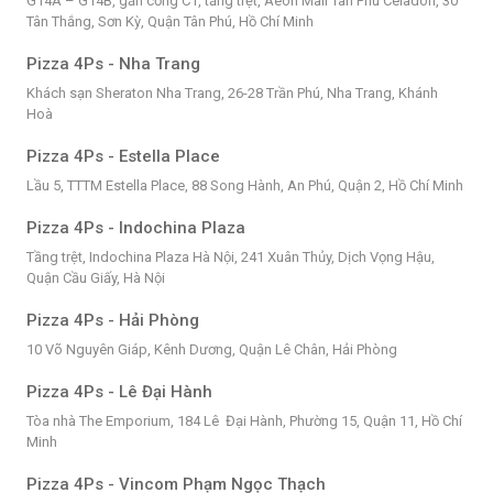
G14A – G14B, gần cổng C1, tầng trệt, Aeon Mall Tân Phú Celadon, 30
Tân Thắng, Sơn Kỳ, Quận Tân Phú, Hồ Chí Minh
Pizza 4Ps - Nha Trang
Khách sạn Sheraton Nha Trang, 26-28 Trần Phú, Nha Trang, Khánh
Hoà
Pizza 4Ps - Estella Place
Lầu 5, TTTM Estella Place, 88 Song Hành, An Phú, Quận 2, Hồ Chí Minh
Pizza 4Ps - Indochina Plaza
Tầng trệt, Indochina Plaza Hà Nội, 241 Xuân Thủy, Dịch Vọng Hậu,
Quận Cầu Giấy, Hà Nội
Pizza 4Ps - Hải Phòng
10 Võ Nguyên Giáp, Kênh Dương, Quận Lê Chân, Hải Phòng
Pizza 4Ps - Lê Đại Hành
Tòa nhà The Emporium, 184 Lê Đại Hành, Phường 15, Quận 11, Hồ Chí
Minh
Pizza 4Ps - Vincom Phạm Ngọc Thạch