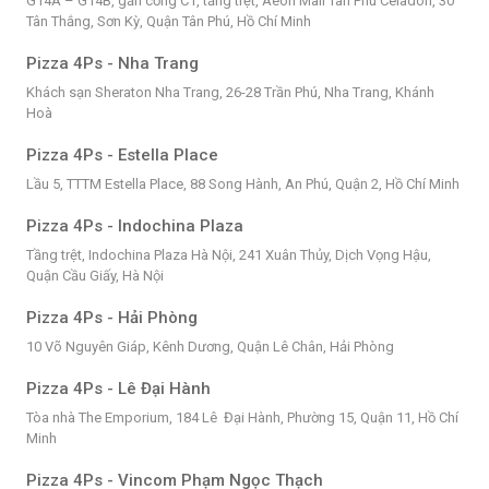
G14A – G14B, gần cổng C1, tầng trệt, Aeon Mall Tân Phú Celadon, 30
Tân Thắng, Sơn Kỳ, Quận Tân Phú, Hồ Chí Minh
Pizza 4Ps - Nha Trang
Khách sạn Sheraton Nha Trang, 26-28 Trần Phú, Nha Trang, Khánh
Hoà
Pizza 4Ps - Estella Place
Lầu 5, TTTM Estella Place, 88 Song Hành, An Phú, Quận 2, Hồ Chí Minh
Pizza 4Ps - Indochina Plaza
Tầng trệt, Indochina Plaza Hà Nội, 241 Xuân Thủy, Dịch Vọng Hậu,
Quận Cầu Giấy, Hà Nội
Pizza 4Ps - Hải Phòng
10 Võ Nguyên Giáp, Kênh Dương, Quận Lê Chân, Hải Phòng
Pizza 4Ps - Lê Đại Hành
Tòa nhà The Emporium, 184 Lê Đại Hành, Phường 15, Quận 11, Hồ Chí
Minh
Pizza 4Ps - Vincom Phạm Ngọc Thạch