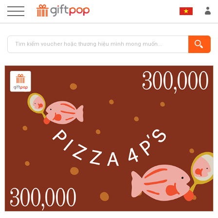
ĐĂNG NHẬP
ĐĂNG KÝ