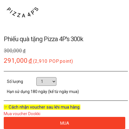
Phiếu quà tặng Pizza 4P's 300k
300,000
đ
291,000
đ
(2,910 POP
point)
Số lượng
Hạn sử dụng
180 ngày (kể từ ngày mua)
☞ Cách nhận voucher sau khi mua hàng.
Mua voucher Dookki
MUA