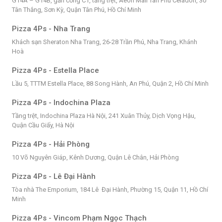
G14A – G14B, gần cổng C1, tầng trệt, Aeon Mall Tân Phú Celadon, 30
Tân Thắng, Sơn Kỳ, Quận Tân Phú, Hồ Chí Minh
Pizza 4Ps - Nha Trang
Khách sạn Sheraton Nha Trang, 26-28 Trần Phú, Nha Trang, Khánh
Hoà
Pizza 4Ps - Estella Place
Lầu 5, TTTM Estella Place, 88 Song Hành, An Phú, Quận 2, Hồ Chí Minh
Pizza 4Ps - Indochina Plaza
Tầng trệt, Indochina Plaza Hà Nội, 241 Xuân Thủy, Dịch Vọng Hậu,
Quận Cầu Giấy, Hà Nội
Pizza 4Ps - Hải Phòng
10 Võ Nguyên Giáp, Kênh Dương, Quận Lê Chân, Hải Phòng
Pizza 4Ps - Lê Đại Hành
Tòa nhà The Emporium, 184 Lê Đại Hành, Phường 15, Quận 11, Hồ Chí
Minh
Pizza 4Ps - Vincom Phạm Ngọc Thạch