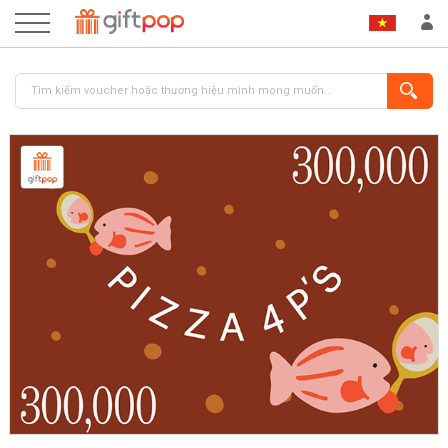
ĐĂNG NHẬP
ĐĂNG KÝ