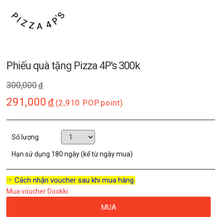
Phiếu quà tặng Pizza 4P's 300k
300,000
đ
291,000
đ
(2,910 POP
point)
Số lượng
Hạn sử dụng
180 ngày (kể từ ngày mua)
☞ Cách nhận voucher sau khi mua hàng.
Mua voucher Dookki
MUA