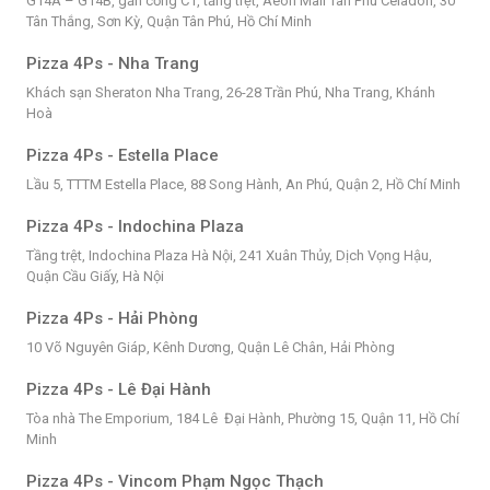
G14A – G14B, gần cổng C1, tầng trệt, Aeon Mall Tân Phú Celadon, 30
Tân Thắng, Sơn Kỳ, Quận Tân Phú, Hồ Chí Minh
Pizza 4Ps - Nha Trang
Khách sạn Sheraton Nha Trang, 26-28 Trần Phú, Nha Trang, Khánh
Hoà
Pizza 4Ps - Estella Place
Lầu 5, TTTM Estella Place, 88 Song Hành, An Phú, Quận 2, Hồ Chí Minh
Pizza 4Ps - Indochina Plaza
Tầng trệt, Indochina Plaza Hà Nội, 241 Xuân Thủy, Dịch Vọng Hậu,
Quận Cầu Giấy, Hà Nội
Pizza 4Ps - Hải Phòng
10 Võ Nguyên Giáp, Kênh Dương, Quận Lê Chân, Hải Phòng
Pizza 4Ps - Lê Đại Hành
Tòa nhà The Emporium, 184 Lê Đại Hành, Phường 15, Quận 11, Hồ Chí
Minh
Pizza 4Ps - Vincom Phạm Ngọc Thạch