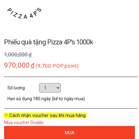
Phiếu quà tặng Pizza 4P's 1000k
1,000,000
đ
970,000
đ
(9,700 POP
point)
Số lượng
Hạn sử dụng
180 ngày (kể từ ngày mua)
☞ Cách nhận voucher sau khi mua hàng.
Mua voucher Dookki
MUA