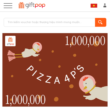
ĐĂNG NHẬP
ĐĂNG KÝ