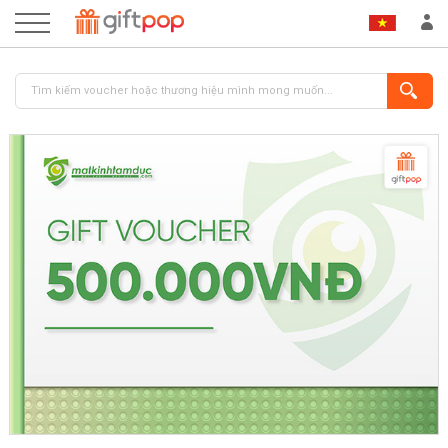
ĐĂNG NHẬP
ĐĂNG KÝ