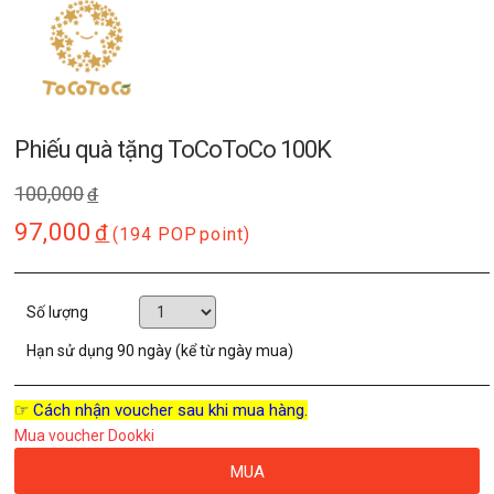
Phiếu quà tặng ToCoToCo 100K
100,000
đ
97,000
đ
(194 POP
point)
Số lượng
Hạn sử dụng
90 ngày (kể từ ngày mua)
☞ Cách nhận voucher sau khi mua hàng.
Mua voucher Dookki
MUA