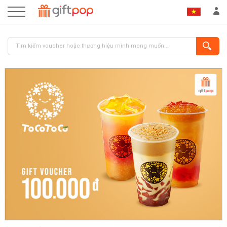
ĐĂNG NHẬP
ĐĂNG KÝ