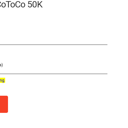
oCoToCo 50K
a)
ng.