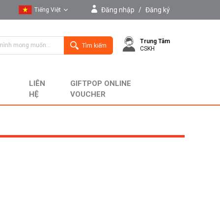
Đăng nhập
/
Đăng ký
Tiếng Việt
Tiếng Việt
Trung Tâm
English
Tìm kiếm
CSKH
LIÊN
GIFTPOP ONLINE
HỆ
VOUCHER