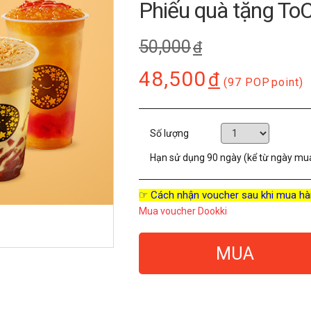
Phiếu quà tặng T
50,000
đ
48,500
đ
(97 POP
point)
Số lượng
Hạn sử dụng
90 ngày (kể từ ngày mu
☞ Cách nhận voucher sau khi mua hà
Mua voucher Dookki
MUA