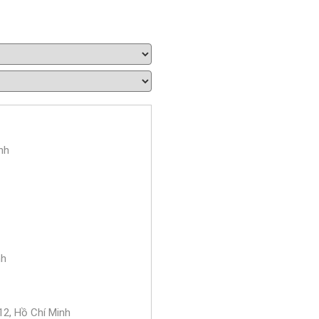
nh
nh
2, Hồ Chí Minh