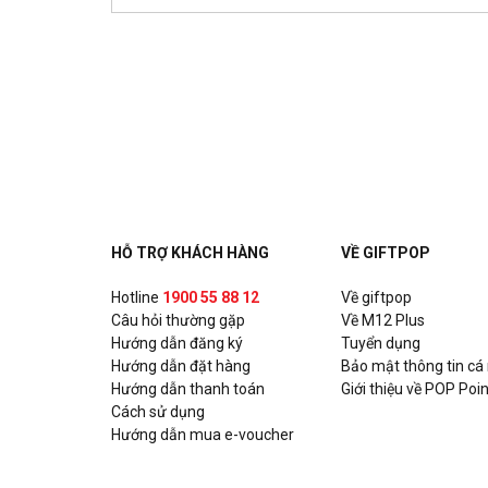
Chicken Plus - Hùng Vương (T.Cao Lãnh)
152 Hùng Vương, P.2, Cao Lãnh, Đồng Tháp
Chicken Plus - ĐT824 Đức Hòa (Long An)
385E, ĐT 824, Khu phố 5, Thị trấn Đức Hoà, Huyện
Chicken Plus - Huỳnh Văn Lũy (T.Thủ Dầu 
230 Huỳnh Văn Lũy, P. Phú Lợi, Thủ Dầu Một, Bình 
HỖ TRỢ KHÁCH HÀNG
VỀ GIFTPOP
Chicken Plus - Nguyễn Văn Linh (T. Đà Nẵ
Hotline
1900 55 88 12
Về giftpop
Câu hỏi thường gặp
163 Nguyễn Văn Linh, P.Thạc Gián, Quận Thanh Kh
Về M12 Plus
Hướng dẫn đăng ký
Tuyển dụng
Hướng dẫn đặt hàng
Bảo mật thông tin cá
Chicken Plus - Nguyễn Tri Phương (HCM)
Hướng dẫn thanh toán
Giới thiệu về POP Poin
226 Nguyễn Tri Phương, P. 4, Quận 10, Hồ Chí Minh
Cách sử dụng
Hướng dẫn mua e-voucher
Chicken Plus - Lê Đức Thọ (HCM)
89 Lê Đức Thọ, Phường 7, Quận Gò Vấp, Hồ Chí Mi