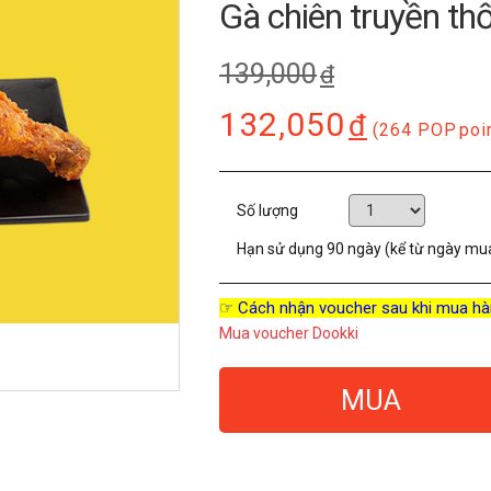
Gà chiên truyền th
139,000
đ
132,050
đ
(264 POP
poi
Số lượng
Hạn sử dụng
90 ngày (kể từ ngày mu
☞ Cách nhận voucher sau khi mua hà
Mua voucher Dookki
MUA