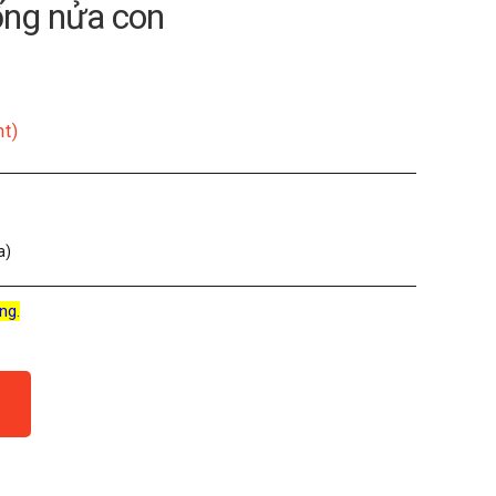
ống nửa con
nt)
a)
ng.