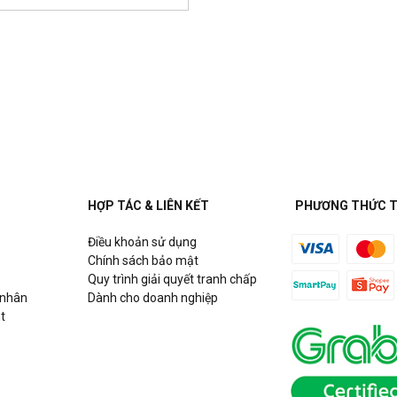
 Đức Hoà, Long An
Một)
Dương
HỢP TÁC & LIÊN KẾT
PHƯƠNG THỨC 
ng)
Điều khoản sử dụng
ê, Đà Nẵng
Chính sách bảo mật
Quy trình giải quyết tranh chấp
 nhân
Dành cho doanh nghiệp
t
nh