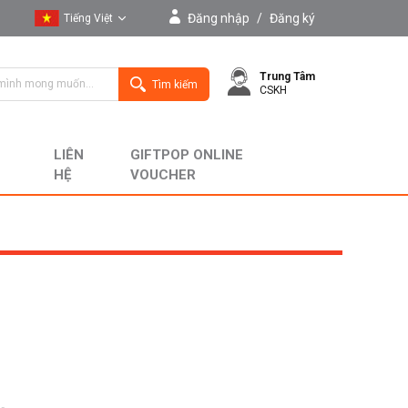
Đăng nhập
/
Đăng ký
Tiếng Việt
Tiếng Việt
Trung Tâm
English
Tìm kiếm
CSKH
LIÊN
GIFTPOP ONLINE
HỆ
VOUCHER