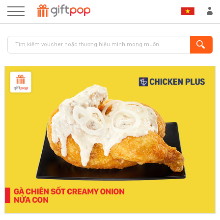
ĐĂNG NHẬP
ĐĂNG KÝ