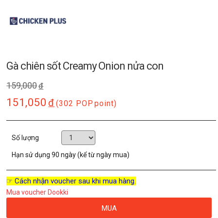
Gà chiên sốt Creamy Onion nửa con
159,000
đ
151,050
đ
(302 POP
point)
Số lượng
Hạn sử dụng
90 ngày (kể từ ngày mua)
☞ Cách nhận voucher sau khi mua hàng.
Mua voucher Dookki
MUA