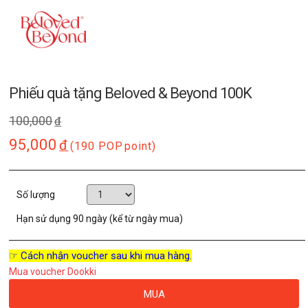
Phiếu quà tặng Beloved & Beyond 100K
100,000
đ
95,000
đ
(190 POP
point)
Số lượng
Hạn sử dụng
90 ngày (kể từ ngày mua)
☞ Cách nhận voucher sau khi mua hàng.
Mua voucher Dookki
MUA