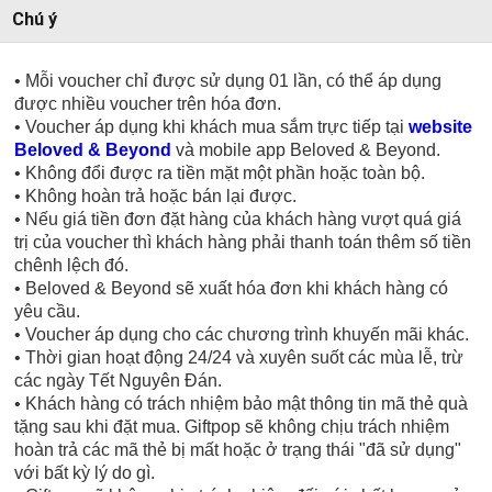
Chú ý
• Mỗi voucher chỉ được sử dụng 01 lần, có thể áp dụng
được nhiều voucher trên hóa đơn.
• Voucher áp dụng khi khách mua sắm trực tiếp tại
website
Beloved & Beyond
và mobile app Beloved & Beyond.
• Không đổi được ra tiền mặt một phần hoặc toàn bộ.
• Không hoàn trả hoặc bán lại được.
• Nếu giá tiền đơn đặt hàng của khách hàng vượt quá giá
trị của voucher thì khách hàng phải thanh toán thêm số tiền
chênh lệch đó.
• Beloved & Beyond sẽ xuất hóa đơn khi khách hàng có
yêu cầu.
• Voucher áp dụng cho các chương trình khuyến mãi khác.
• Thời gian hoạt động 24/24 và xuyên suốt các mùa lễ, trừ
các ngày Tết Nguyên Đán.
• Khách hàng có trách nhiệm bảo mật thông tin mã thẻ quà
tặng sau khi đặt mua. Giftpop sẽ không chịu trách nhiệm
hoàn trả các mã thẻ bị mất hoặc ở trạng thái "đã sử dụng"
với bất kỳ lý do gì.