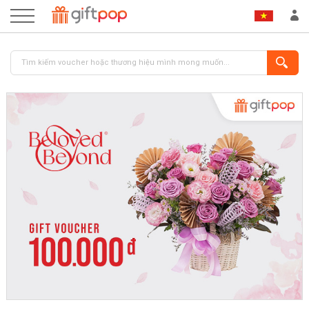
ĐĂNG NHẬP
ĐĂNG KÝ