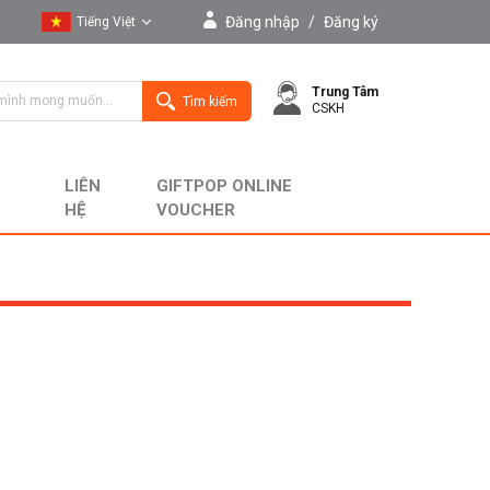
Đăng nhập
/
Đăng ký
Tiếng Việt
Tiếng Việt
Trung Tâm
English
Tìm kiếm
CSKH
LIÊN
GIFTPOP ONLINE
HỆ
VOUCHER