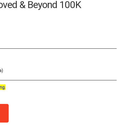
loved & Beyond 100K
a)
ng.