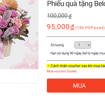
Phiếu quà tặng Be
100,000
đ
95,000
đ
(190 POP
point)
Số lượng
Hạn sử dụng
90 ngày (kể từ ngày mu
☞ Cách nhận voucher sau khi mua hà
Mua voucher Dookki
MUA