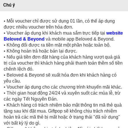
Chú ý
• Mỗi voucher chỉ được sử dụng 01 lần, có thể áp dụng
được nhiều voucher trên hóa đơn.
• Voucher áp dụng khi khách mua sắm trực tiếp tại
website
Beloved & Beyond
và mobile app Beloved & Beyond.
• Không đổi được ra tiền mặt một phần hoặc toàn bộ.
• Không hoàn trả hoặc bán lại được.
• Nếu giá tiền đơn đặt hàng của khách hàng vượt quá giá
trị của voucher thì khách hàng phải thanh toán thêm số tiền
chênh lệch đó.
• Beloved & Beyond sẽ xuất hóa đơn khi khách hàng có
yêu cầu.
• Voucher áp dụng cho các chương trình khuyến mãi khác.
• Thời gian hoạt động 24/24 và xuyên suốt các mùa lễ, trừ
các ngày Tết Nguyên Đán.
• Khách hàng có trách nhiệm bảo mật thông tin mã thẻ quà
tặng sau khi đặt mua. Giftpop sẽ không chịu trách nhiệm
hoàn trả các mã thẻ bị mất hoặc ở trạng thái "đã sử dụng"
với bất kỳ lý do gì.