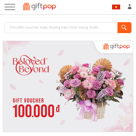
ĐĂNG NHẬP
ĐĂNG KÝ