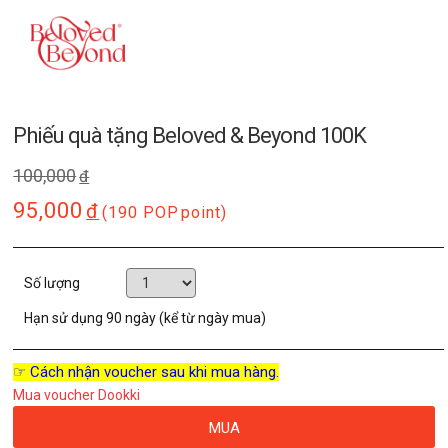
Phiếu quà tặng Beloved & Beyond 100K
100,000
đ
95,000
đ
(190 POP
point)
Số lượng
Hạn sử dụng
90 ngày (kể từ ngày mua)
☞ Cách nhận voucher sau khi mua hàng.
Mua voucher Dookki
MUA