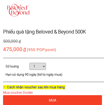
Phiếu quà tặng Beloved & Beyond 500K
500,000
đ
475,000
đ
(950 POP
point)
Số lượng
Hạn sử dụng
90 ngày (kể từ ngày mua)
☞ Cách nhận voucher sau khi mua hàng.
Mua voucher Dookki
MUA