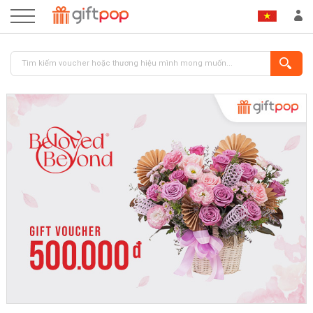
ĐĂNG NHẬP
ĐĂNG KÝ