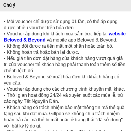
Chú ý
• Mỗi voucher chỉ được sử dụng 01 lần, có thể áp dụng
được nhiều voucher trên hóa đơn.
• Voucher áp dụng khi khách mua sắm trực tiếp tại
website
Beloved & Beyond
và mobile app Beloved & Beyond.
• Không đổi được ra tiền mặt một phần hoặc toàn bộ.
• Không hoàn trả hoặc bán lại được.
• Nếu giá tiền đơn đặt hàng của khách hàng vượt quá giá
trị của voucher thì khách hàng phải thanh toán thêm số tiền
chênh lệch đó.
• Beloved & Beyond sẽ xuất hóa đơn khi khách hàng có
yêu cầu.
• Voucher áp dụng cho các chương trình khuyến mãi khác.
• Thời gian hoạt động 24/24 và xuyên suốt các mùa lễ, trừ
các ngày Tết Nguyên Đán.
• Khách hàng có trách nhiệm bảo mật thông tin mã thẻ quà
tặng sau khi đặt mua. Giftpop sẽ không chịu trách nhiệm
hoàn trả các mã thẻ bị mất hoặc ở trạng thái "đã sử dụng"
với bất kỳ lý do gì.