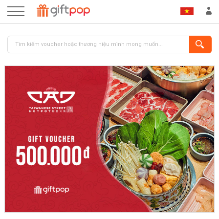
ĐĂNG NHẬP
ĐĂNG KÝ