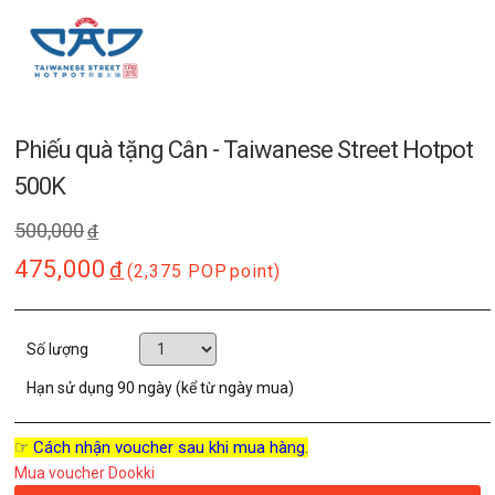
Phiếu quà tặng Cân - Taiwanese Street Hotpot
500K
500,000
đ
475,000
đ
(2,375 POP
point)
Số lượng
Hạn sử dụng
90 ngày (kể từ ngày mua)
☞ Cách nhận voucher sau khi mua hàng.
Mua voucher Dookki