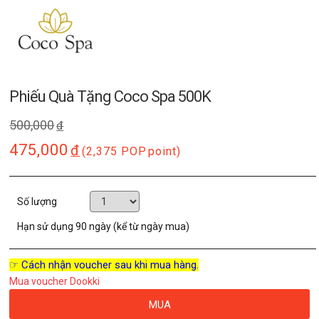
Phiếu Quà Tặng Coco Spa 500K
500,000
đ
475,000
đ
(2,375 POP
point)
Số lượng
Hạn sử dụng
90 ngày (kể từ ngày mua)
☞ Cách nhận voucher sau khi mua hàng.
Mua voucher Dookki
MUA