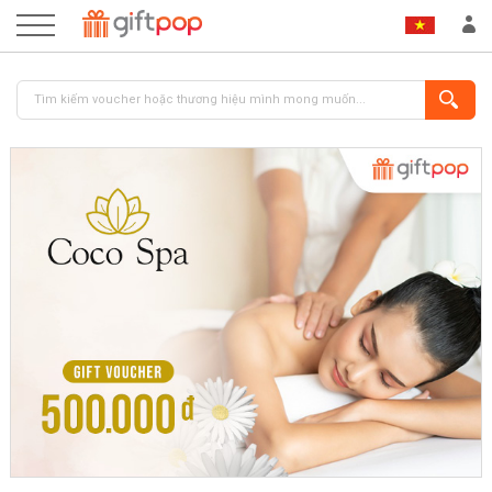
ĐĂNG NHẬP
ĐĂNG KÝ