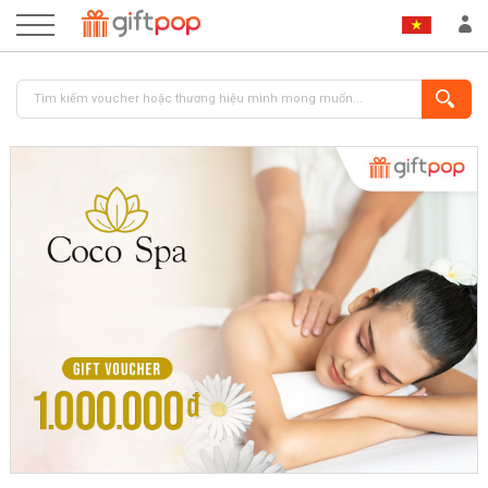
ĐĂNG NHẬP
ĐĂNG KÝ