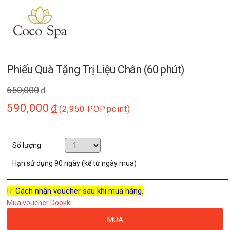
Phiếu Quà Tặng Trị Liệu Chân (60 phút)
650,000
đ
590,000
đ
(2,950 POP
point)
Số lượng
Hạn sử dụng
90 ngày (kể từ ngày mua)
☞ Cách nhận voucher sau khi mua hàng.
Mua voucher Dookki
MUA