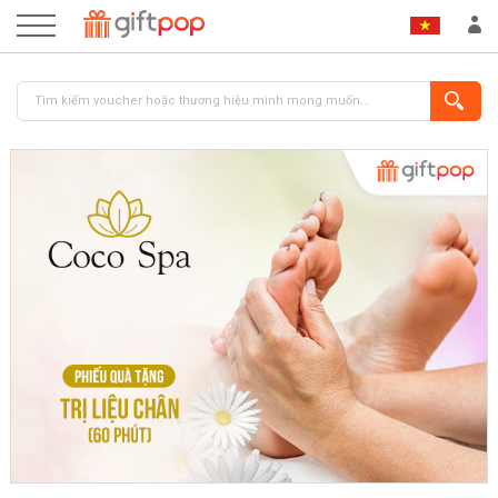
ĐĂNG NHẬP
ĐĂNG KÝ