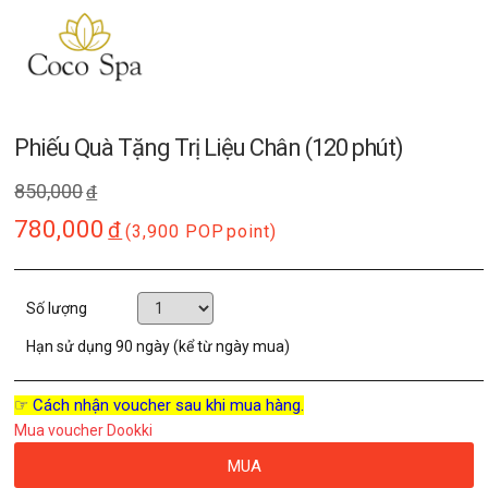
Phiếu Quà Tặng Trị Liệu Chân (120 phút)
850,000
đ
780,000
đ
(3,900 POP
point)
Số lượng
Hạn sử dụng
90 ngày (kể từ ngày mua)
☞ Cách nhận voucher sau khi mua hàng.
Mua voucher Dookki
MUA