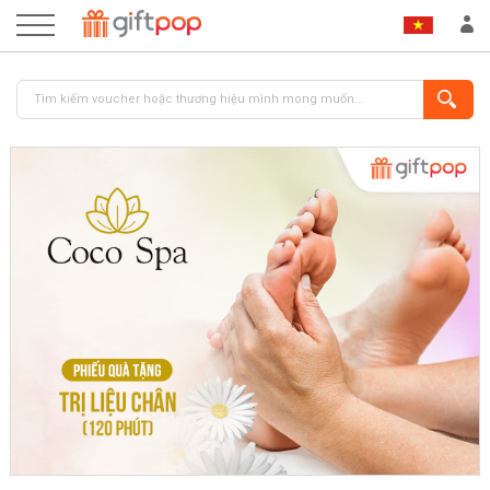
ĐĂNG NHẬP
ĐĂNG KÝ