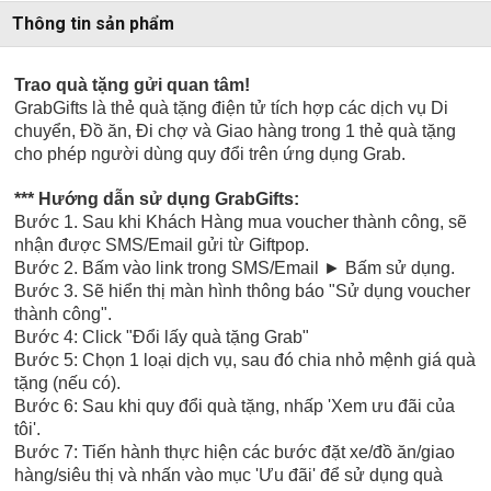
Thông tin sản phẩm
Trao quà tặng gửi quan tâm!
GrabGifts là thẻ quà tặng điện tử tích hợp các dịch vụ Di
chuyển, Đồ ăn, Đi chợ và Giao hàng trong 1 thẻ quà tặng
cho phép người dùng quy đổi trên ứng dụng Grab.
*** Hướng dẫn sử dụng
GrabGifts:
Bước
1. Sau khi Khách Hàng mua voucher thành công, sẽ
nhận được SMS/Email gửi từ Giftpop.
Bước
2. Bấm vào link trong SMS/Email
►
Bấm sử dụng.
Bước
3. Sẽ hiển thị màn hình thông báo "Sử dụng voucher
thành công".
Bước 4: Click "Đổi lấy quà tặng Grab"
Bước 5:
Chọn 1 loại dịch vụ, sau đó chia nhỏ mệnh giá quà
tặng (nếu có).
Bước 6:
Sau khi quy đổi quà tặng, nhấp 'Xem ưu đãi của
tôi'.
Bước 7:
Tiến hành thực hiện các bước
đặt xe/đồ ăn/giao
hàng/siêu thị
và nhấn vào mục 'Ưu đãi' để sử dụng quà