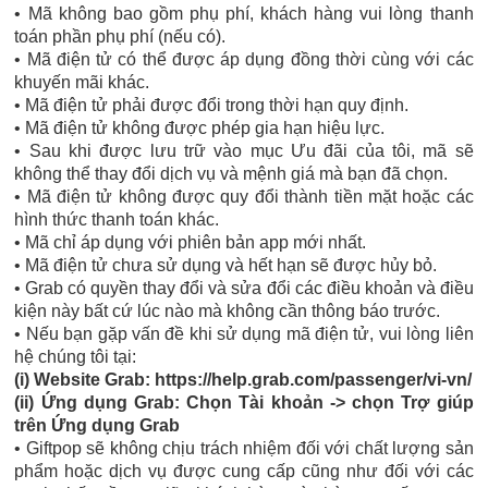
• Mã không bao gồm phụ phí, khách hàng vui lòng thanh
toán phần phụ phí (nếu có).
• Mã điện tử có thể được áp dụng đồng thời cùng với các
khuyến mãi khác.
• Mã điện tử phải được đổi trong thời hạn quy định.
• Mã điện tử không được phép gia hạn hiệu lực.
• Sau khi được lưu trữ vào mục Ưu đãi của tôi, mã sẽ
không thể thay đổi dịch vụ và mệnh giá mà bạn đã chọn.
• Mã điện tử không được quy đổi thành tiền mặt hoặc các
hình thức thanh toán khác.
• Mã chỉ áp dụng với phiên bản app mới nhất.
• Mã điện tử chưa sử dụng và hết hạn sẽ được hủy bỏ.
• Grab có quyền thay đổi và sửa đổi các điều khoản và điều
kiện này bất cứ lúc nào mà không cần thông báo trước.
• Nếu bạn gặp vấn đề khi sử dụng mã điện tử, vui lòng liên
hệ chúng tôi tại:
(i) Website Grab: https://help.grab.com/passenger/vi-vn/
(ii) Ứng dụng Grab: Chọn Tài khoản -> chọn Trợ giúp
trên Ứng dụng Grab
• Giftpop sẽ không chịu trách nhiệm đối với chất lượng sản
phẩm hoặc dịch vụ được cung cấp cũng như đối với các