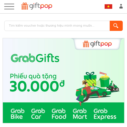
ĐĂNG NHẬP
ĐĂNG KÝ