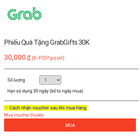
Phiếu Quà Tặng GrabGifts 30K
30,000
đ
(6 POP
point)
Số lượng
Hạn sử dụng
30 ngày (kể từ ngày mua)
☞ Cách nhận voucher sau khi mua hàng.
Mua voucher Dookki
MUA