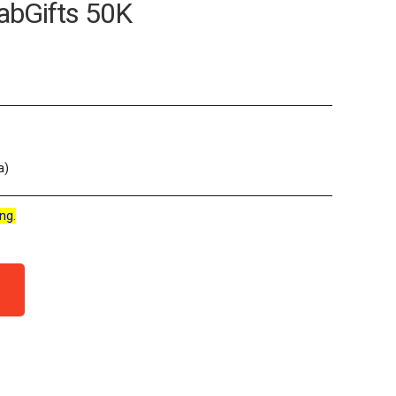
abGifts 50K
a)
ng.