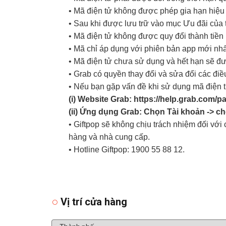
• Mã điện tử không được phép gia hạn hiệu 
• Sau khi được lưu trữ vào mục Ưu đãi của 
• Mã điện tử không được quy đổi thành tiền
• Mã chỉ áp dụng với phiên bản app mới nhấ
• Mã điện tử chưa sử dụng và hết hạn sẽ đ
• Grab có quyền thay đổi và sửa đổi các đi
• Nếu bạn gặp vấn đề khi sử dụng mã điện tử,
(i) Website Grab: https://help.grab.com/p
(ii) Ứng dụng Grab: Chọn Tài khoản -> c
• Giftpop sẽ không chịu trách nhiệm đối vớ
hàng và nhà cung cấp.
• Hotline Giftpop: 1900 55 88 12.
Vị trí cửa hàng