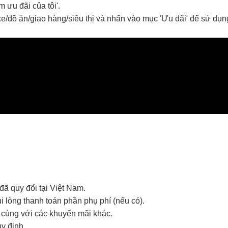
 ưu đãi của tôi'.
xe/đồ ăn/giao hàng/siêu thị
và nhấn vào mục 'Ưu đãi' để sử dụn
đã quy đổi tại Việt Nam.
 lòng thanh toán phần phụ phí (nếu có).
 cùng với các khuyến mãi khác.
uy định.