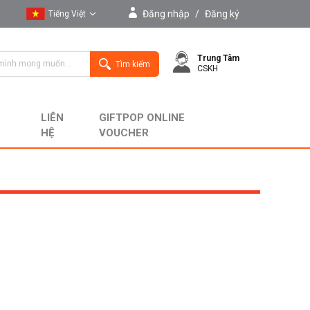
Đăng nhập
/
Đăng ký
Tiếng Việt
Tiếng Việt
Trung Tâm
English
Tìm kiếm
CSKH
LIÊN
GIFTPOP ONLINE
HỆ
VOUCHER