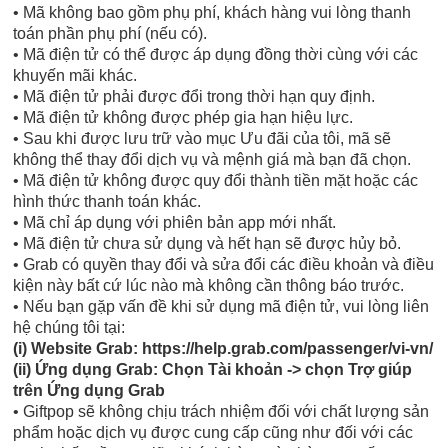
• Mã không bao gồm phụ phí, khách hàng vui lòng thanh
toán phần phụ phí (nếu có).
• Mã điện tử có thể được áp dụng đồng thời cùng với các
khuyến mãi khác.
• Mã điện tử phải được đổi trong thời hạn quy định.
• Mã điện tử không được phép gia hạn hiệu lực.
• Sau khi được lưu trữ vào mục Ưu đãi của tôi, mã sẽ
không thể thay đổi dịch vụ và mệnh giá mà bạn đã chọn.
• Mã điện tử không được quy đổi thành tiền mặt hoặc các
hình thức thanh toán khác.
• Mã chỉ áp dụng với phiên bản app mới nhất.
• Mã điện tử chưa sử dụng và hết hạn sẽ được hủy bỏ.
• Grab có quyền thay đổi và sửa đổi các điều khoản và điều
kiện này bất cứ lúc nào mà không cần thông báo trước.
• Nếu bạn gặp vấn đề khi sử dụng mã điện tử, vui lòng liên
hệ chúng tôi tại:
(i) Website Grab: https://help.grab.com/passenger/vi-vn/
(ii) Ứng dụng Grab: Chọn Tài khoản -> chọn Trợ giúp
trên Ứng dụng Grab
• Giftpop sẽ không chịu trách nhiệm đối với chất lượng sản
phẩm hoặc dịch vụ được cung cấp cũng như đối với các