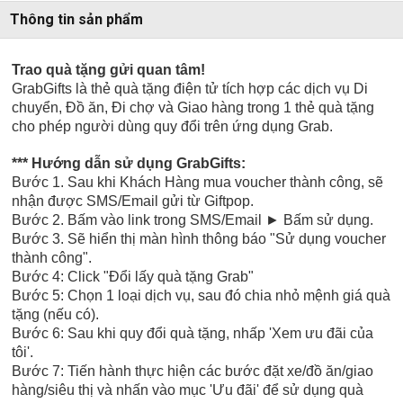
Thông tin sản phẩm
Trao quà tặng gửi quan tâm!
GrabGifts là thẻ quà tặng điện tử tích hợp các dịch vụ Di
chuyển, Đồ ăn, Đi chợ và Giao hàng trong 1 thẻ quà tặng
cho phép người dùng quy đổi trên ứng dụng Grab.
*** Hướng dẫn sử dụng
GrabGifts:
Bước
1. Sau khi Khách Hàng mua voucher thành công, sẽ
nhận được SMS/Email gửi từ Giftpop.
Bước
2. Bấm vào link trong SMS/Email
►
Bấm sử dụng.
Bước
3. Sẽ hiển thị màn hình thông báo "Sử dụng voucher
thành công".
Bước 4: Click "Đổi lấy quà tặng Grab"
Bước 5:
Chọn 1 loại dịch vụ, sau đó chia nhỏ mệnh giá quà
tặng (nếu có).
Bước 6:
Sau khi quy đổi quà tặng, nhấp 'Xem ưu đãi của
tôi'.
Bước 7:
Tiến hành thực hiện các bước
đặt xe/đồ ăn/giao
hàng/siêu thị
và nhấn vào mục 'Ưu đãi' để sử dụng quà