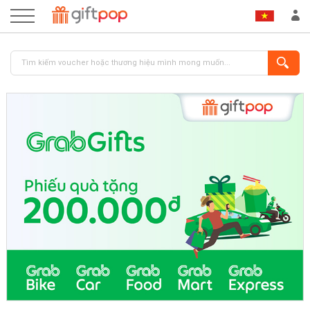
ĐĂNG NHẬP
ĐĂNG KÝ