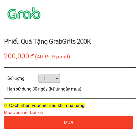
Phiếu Quà Tặng GrabGifts 200K
200,000
đ
(40 POP
point)
Số lượng
Hạn sử dụng
30 ngày (kể từ ngày mua)
☞ Cách nhận voucher sau khi mua hàng.
Mua voucher Dookki
MUA