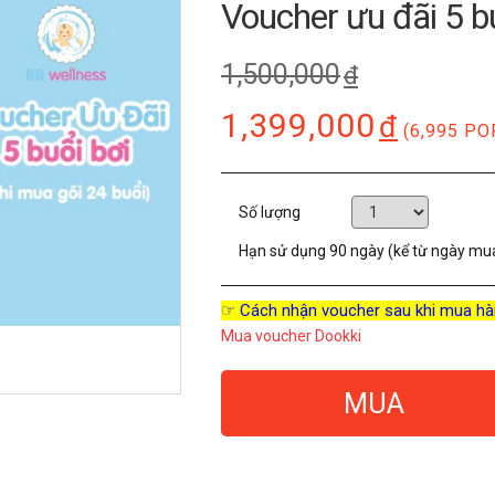
Voucher ưu đãi 5 bu
1,500,000
đ
1,399,000
đ
(6,995 PO
Số lượng
Hạn sử dụng
90 ngày (kể từ ngày mu
☞ Cách nhận voucher sau khi mua hà
Mua voucher Dookki
MUA