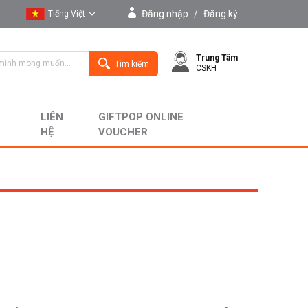
Đăng nhập
/
Đăng ký
Tiếng Việt
Tiếng Việt
Trung Tâm
English
Tìm kiếm
CSKH
LIÊN
GIFTPOP ONLINE
HỆ
VOUCHER