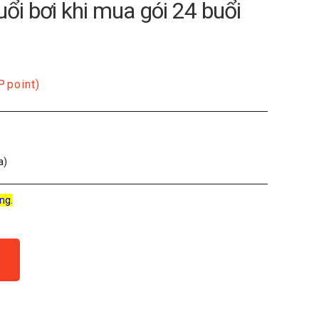
ổi bơi khi mua gói 24 buổi
P
point)
a)
ng.