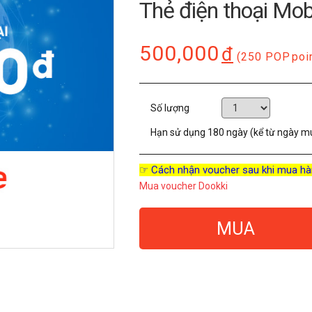
Thẻ điện thoại Mo
500,000
đ
(250 POP
poi
Số lượng
Hạn sử dụng
180 ngày (kể từ ngày m
☞ Cách nhận voucher sau khi mua hà
Mua voucher Dookki
MUA