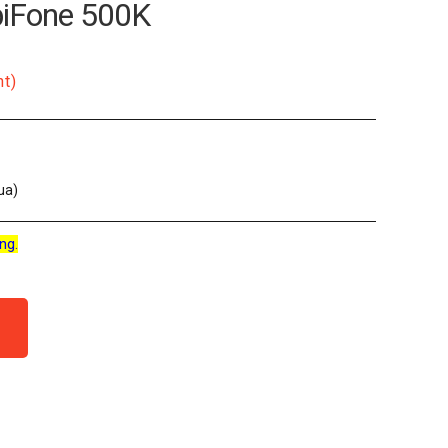
biFone 500K
nt)
ua)
ng.