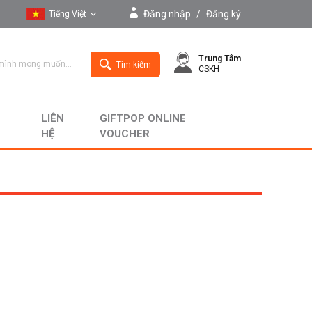
Đăng nhập
/
Đăng ký
Tiếng Việt
Tiếng Việt
Trung Tâm
English
Tìm kiếm
CSKH
LIÊN
GIFTPOP ONLINE
HỆ
VOUCHER