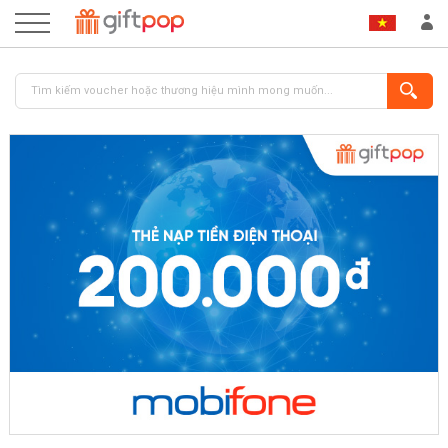
ĐĂNG NHẬP
ĐĂNG KÝ