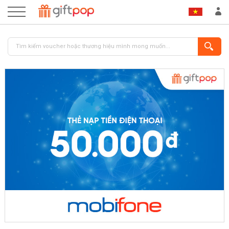
ĐĂNG NHẬP
ĐĂNG KÝ