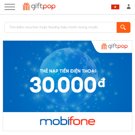
ĐĂNG NHẬP
ĐĂNG KÝ