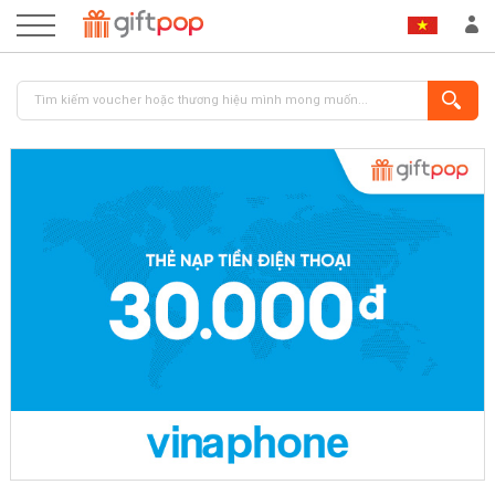
ĐĂNG NHẬP
ĐĂNG KÝ