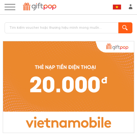
ĐĂNG NHẬP
ĐĂNG KÝ