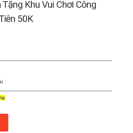
à Tặng Khu Vui Chơi Công
 Tiên 50K
a)
ng.