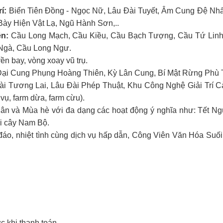
í:
Biển Tiên Đồng - Ngọc Nữ, Lâu Đài Tuyết, Âm Cung Đệ Nh
ày Hiện Vật Lạ, Ngũ Hành Sơn,..
ên:
Cầu Long Mạch, Cầu Kiều, Cầu Bạch Tượng, Cầu Tứ Linh
 Ngà, Cầu Long Ngư.
ền bay, vòng xoay vũ trụ.
ại Cung Phụng Hoàng Thiên, Kỳ Lân Cung, Bí Mật Rừng Phù 
 Tương Lai, Lâu Đài Phép Thuật, Khu Công Nghệ Giải Trí C
vụ, farm dừa, farm cừu).
uân và Mùa hè với đa dạng các hoạt động ý nghĩa như: Tết 
ái cây Nam Bộ.
áo, nhiệt tình cùng dịch vụ hấp dẫn, Công Viên Văn Hóa Suối 
c khi thanh toán.