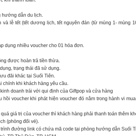
g hướng dẫn du lịch.
 và lễ tết (tết dương lịch, tết nguyên đán (từ mùng 1- mùng 10
 áp dụng nhiều voucher cho 01 hóa đơn.
hông được hoàn trả tiền thừa.
ụng, trạng thái đã sử dụng.
u đãi khác tại Suối Tiên.
ài chính khi khách hàng yêu cầu.
kinh doanh trái với qui định của Giftpop và cửa hàng
u hồi voucher khi phát hiện voucher đó nằm trong hành vi mua đ
 quá giá trị của voucher thì khách hàng phải thanh toán thêm k
ịch (phòng đổi vé).
t trình đường link có chứa mã code tại phòng hướng dẫn Suối Ti