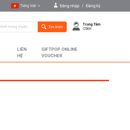
Đăng nhập
/
Đăng ký
Tiếng Việt
Tiếng Việt
Trung Tâm
English
Tìm kiếm
CSKH
LIÊN
GIFTPOP ONLINE
HỆ
VOUCHER