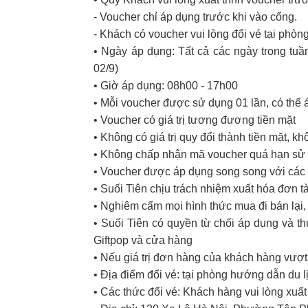
- Voucher chỉ áp dụng trước khi vào cổng.
- Khách có voucher vui lòng đổi vé tại phòn
• Ngày áp dụng: Tất cả các ngày trong tuần
02/9)
• Giờ áp dụng: 08h00 - 17h00
• Mỗi voucher được sử dụng 01 lần, có thể
• Voucher có giá trị tương đương tiền mặt
• Không có giá trị quy đổi thành tiền mặt, k
• Không chấp nhận mã voucher quá hạn sử d
• Voucher được áp dụng song song với các ư
• Suối Tiên chịu trách nhiệm xuất hóa đơn t
• Nghiêm cấm mọi hình thức mua đi bán lại, 
• Suối Tiên có quyền từ chối áp dụng và th
Giftpop và cửa hàng
• Nếu giá trị đơn hàng của khách hàng vượt
• Địa điểm đổi vé: tại phòng hướng dẫn du l
• Các thức đổi vé: Khách hàng vui lòng xuấ