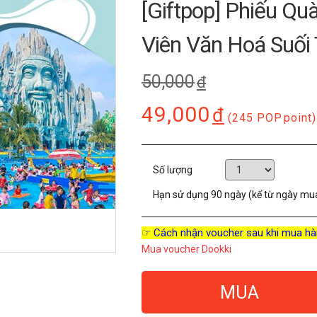
[Giftpop] Phiếu Qu
Viên Văn Hoá Suối
50,000
đ
49,000
đ
(245 POP
point)
Số lượng
Hạn sử dụng
90 ngày (kể từ ngày mu
☞ Cách nhận voucher sau khi mua hà
Mua voucher Dookki
MUA