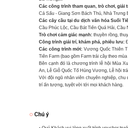
Các công trình tham quan, trò chơi, giải tr
Cá Sấu - Giang Sơn Bách Thú, Nhà Trưng B
Các cây cầu tại du dịch văn hóa Suối Ti
Cầu Phúc Lộc, Cầu Bát Tiên Quá Hải, Cầu
Trò chơi cảm giác mạnh:
thuyền rồng, thuy
Công trình giải trí, khám phá, phiêu lưu:
Đ
Các công trình mới:
Vương Quốc Thiên Tài
Tiên Farm (bao gồm Farm trái cây theo mùa 
Bên cạnh đó là chương trình lễ hội Mùa X
An, Lễ Giỗ Quốc Tổ Hùng Vương, Lễ hội tr
Với đội ngũ nhân viên chuyên nghiệp, chu đ
trí ấn tượng, tuyệt vời tới mọi khách hàng.
Chú ý
• Quý Khách vui lòng xuất trình voucher trướ