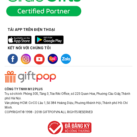
TẢI APP TRÊN ĐIỆN THOẠI
KẾT NỐI VỚI CHÚNG TÔI
CÔNG TY TNHH M12 PLUS
Trụ sở chính: Phòng 305, Tầng 3, Tòa Riki Office, số 225 Quan Hoa, Phường Cầu Giấy, Thành
phố Hà Nội.
Văn phòng HCM: CirCO Lầu 1, Số 384 Hoàng Diệu, Phường Khánh Hội, Thành phố Hồ Chí
Minh.
COPYRIGHT © 1998 - 2018 GIFTPOP.VN ALL RIGHTS RESERVED