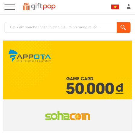
ĐĂNG NHẬP
ĐĂNG KÝ