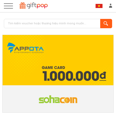
ĐĂNG NHẬP
ĐĂNG KÝ