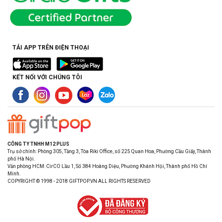
TẢI APP TRÊN ĐIỆN THOẠI
KẾT NỐI VỚI CHÚNG TÔI
CÔNG TY TNHH M12 PLUS
Trụ sở chính: Phòng 305, Tầng 3, Tòa Riki Office, số 225 Quan Hoa, Phường Cầu Giấy, Thành
phố Hà Nội.
Văn phòng HCM: CirCO Lầu 1, Số 384 Hoàng Diệu, Phường Khánh Hội, Thành phố Hồ Chí
Minh.
COPYRIGHT © 1998 - 2018 GIFTPOP.VN ALL RIGHTS RESERVED