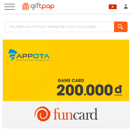
ĐĂNG NHẬP
ĐĂNG KÝ