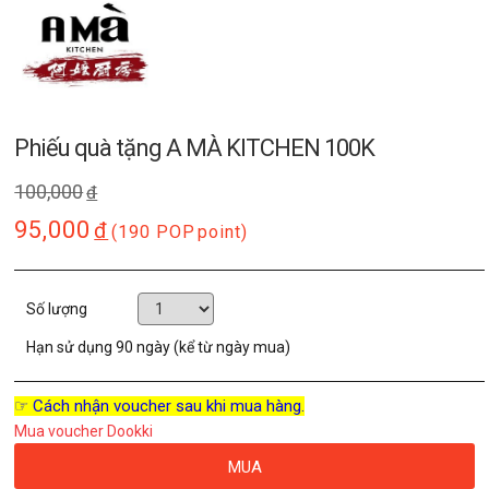
Phiếu quà tặng A MÀ KITCHEN 100K
100,000
đ
95,000
đ
(190 POP
point)
Số lượng
Hạn sử dụng
90 ngày (kể từ ngày mua)
☞ Cách nhận voucher sau khi mua hàng.
Mua voucher Dookki
MUA