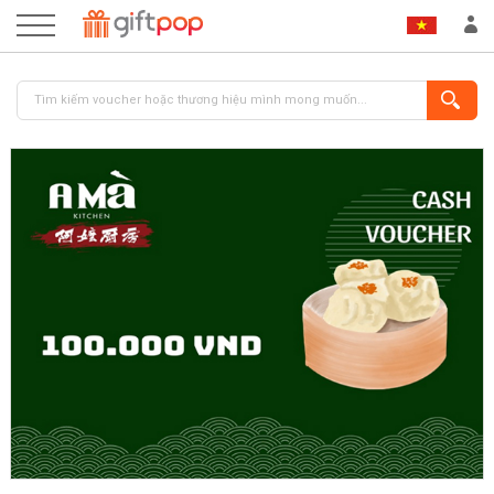
ĐĂNG NHẬP
ĐĂNG KÝ