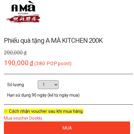
Phiếu quà tặng A MÀ KITCHEN 200K
200,000
đ
190,000
đ
(380 POP
point)
Số lượng
Hạn sử dụng
90 ngày (kể từ ngày mua)
☞ Cách nhận voucher sau khi mua hàng.
Mua voucher Dookki
MUA