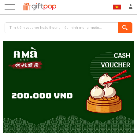
ĐĂNG NHẬP
ĐĂNG KÝ