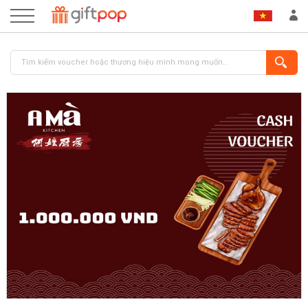
ĐĂNG NHẬP
ĐĂNG KÝ