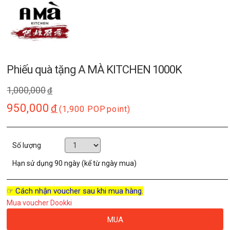
Phiếu quà tặng A MÀ KITCHEN 1000K
1,000,000
đ
950,000
đ
(1,900 POP
point)
Số lượng
Hạn sử dụng
90 ngày (kể từ ngày mua)
☞ Cách nhận voucher sau khi mua hàng.
Mua voucher Dookki
MUA