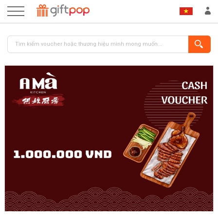
ĐĂNG NHẬP
ĐĂNG KÝ