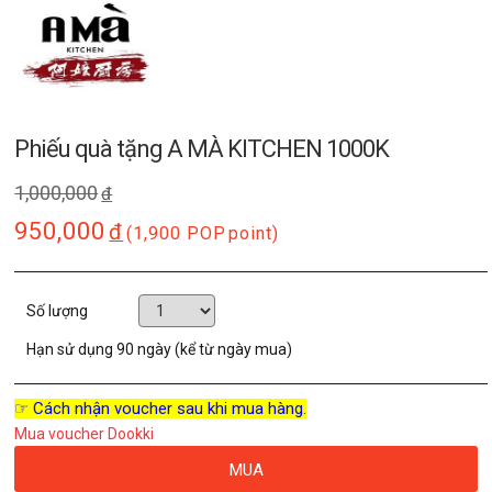
Phiếu quà tặng A MÀ KITCHEN 1000K
1,000,000
đ
950,000
đ
(1,900 POP
point)
Số lượng
Hạn sử dụng
90 ngày (kể từ ngày mua)
☞ Cách nhận voucher sau khi mua hàng.
Mua voucher Dookki
MUA