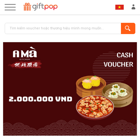
ĐĂNG NHẬP
ĐĂNG KÝ