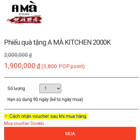
Phiếu quà tặng A MÀ KITCHEN 2000K
2,000,000
đ
1,900,000
đ
(3,800 POP
point)
Số lượng
Hạn sử dụng
90 ngày (kể từ ngày mua)
☞ Cách nhận voucher sau khi mua hàng.
Mua voucher Dookki
MUA