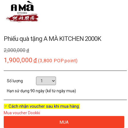
Phiếu quà tặng A MÀ KITCHEN 2000K
2,000,000
đ
1,900,000
đ
(3,800 POP
point)
Số lượng
Hạn sử dụng
90 ngày (kể từ ngày mua)
☞ Cách nhận voucher sau khi mua hàng.
Mua voucher Dookki
MUA