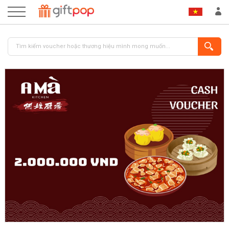
ĐĂNG NHẬP
ĐĂNG KÝ