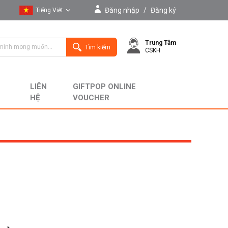
Đăng nhập
/
Đăng ký
Tiếng Việt
Tiếng Việt
Trung Tâm
English
Tìm kiếm
CSKH
LIÊN
GIFTPOP ONLINE
HỆ
VOUCHER