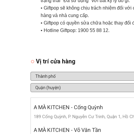
trạng thái "Đã sử dụng" với bất kỳ lý do gì.
• Giftpop sẽ không chịu trách nhiệm đối vớ
hàng và nhà cung cấp.
• Giftpop có quyền sửa chữa hoặc thay đổi 
• Hotline Giftpop: 1900 55 88 12.
Vị trí cửa hàng
A MÀ KITCHEN - Cống Quỳnh
189 Cống Quỳnh, P. Nguyễn Cư Trinh, Quận 1, Hồ Ch
A MÀ KITCHEN - Võ Văn Tần