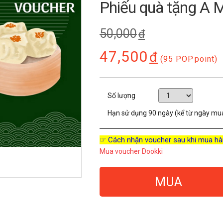
Phiếu quà tặng A
50,000
đ
47,500
đ
(95 POP
point)
Số lượng
Hạn sử dụng
90 ngày (kể từ ngày mu
☞ Cách nhận voucher sau khi mua hà
Mua voucher Dookki
MUA