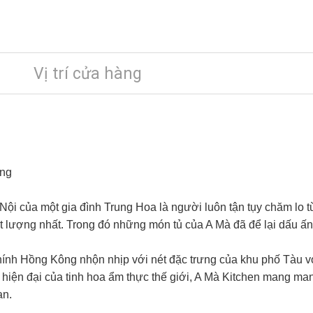
Vị trí cửa hàng
ong
ội của một gia đình Trung Hoa là người luôn tận tụy chăm lo t
lượng nhất. Trong đó những món tủ của A Mà đã để lại dấu ấn 
hính Hồng Kông nhộn nhịp với nét đặc trưng của khu phố Tàu v
sự hiện đại của tinh hoa ẩm thực thế giới, A Mà Kitchen mang 
ạn.