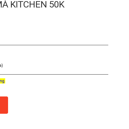
 MÀ KITCHEN 50K
a)
ng.