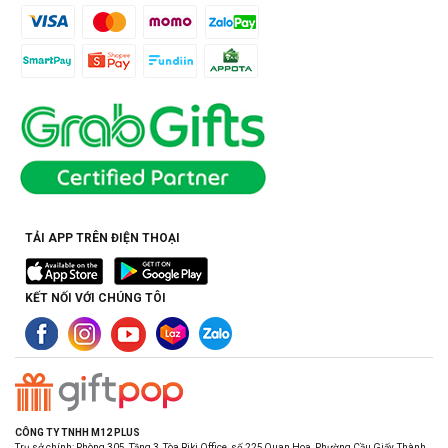
TẢI APP TRÊN ĐIỆN THOẠI
KẾT NỐI VỚI CHÚNG TÔI
CÔNG TY TNHH M12 PLUS
Trụ sở chính: Phòng 305, Tầng 3, Tòa Riki Office, số 225 Quan Hoa, Phường Cầu Giấy, Thành