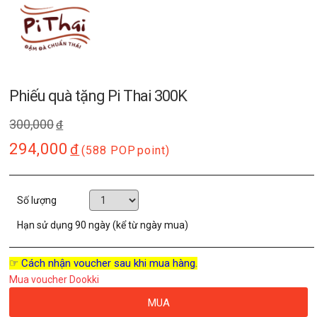
Phiếu quà tặng Pi Thai 300K
300,000
đ
294,000
đ
(588 POP
point)
Số lượng
Hạn sử dụng
90 ngày (kể từ ngày mua)
☞ Cách nhận voucher sau khi mua hàng.
Mua voucher Dookki
MUA