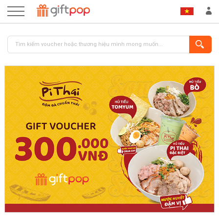
ĐĂNG NHẬP
ĐĂNG KÝ