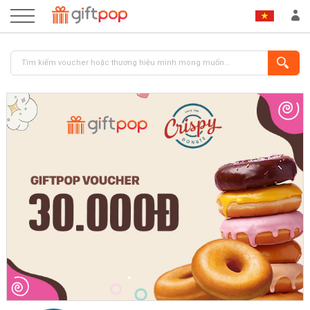
ĐĂNG NHẬP
ĐĂNG KÝ