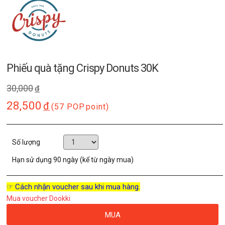
Phiếu quà tặng Crispy Donuts 30K
30,000
đ
28,500
đ
(57 POP
point)
Số lượng
Hạn sử dụng
90 ngày (kể từ ngày mua)
☞ Cách nhận voucher sau khi mua hàng.
Mua voucher Dookki
MUA