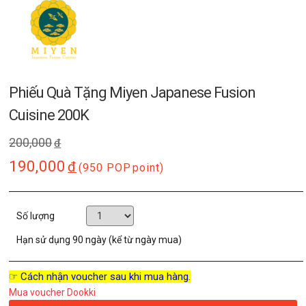
Phiếu Quà Tặng Miyen Japanese Fusion
Cuisine 200K
200,000
đ
190,000
đ
(950 POP
point)
Số lượng
Hạn sử dụng
90 ngày (kể từ ngày mua)
☞ Cách nhận voucher sau khi mua hàng.
Mua voucher Dookki