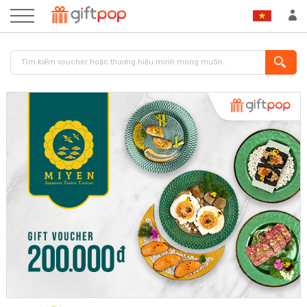
ĐĂNG NHẬP
ĐĂNG KÝ