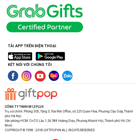
TẢI APP TRÊN ĐIỆN THOẠI
KẾT NỐI VỚI CHÚNG TÔI
CÔNG TY TNHH M12 PLUS
Trụ sở chính: Phòng 305, Tầng 3, Tòa Riki Office, số 225 Quan Hoa, Phường Cầu Giấy, Thành
phố Hà Nội.
Văn phòng HCM: CirCO Lầu 1, Số 384 Hoàng Diệu, Phường Khánh Hội, Thành phố Hồ Chí
Minh.
COPYRIGHT © 1998 - 2018 GIFTPOP.VN ALL RIGHTS RESERVED