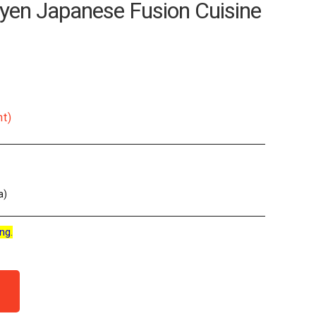
yen Japanese Fusion Cuisine
nt)
a)
ng.