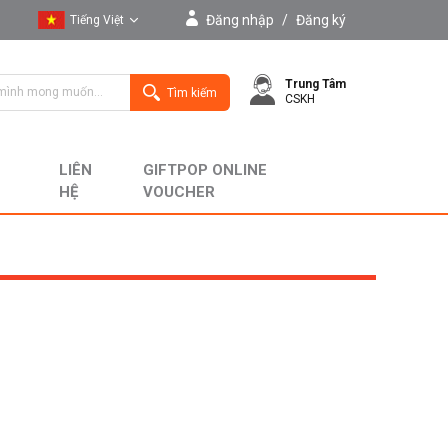
Đăng nhập
/
Đăng ký
Tiếng Việt
Tiếng Việt
Trung Tâm
English
Tìm kiếm
CSKH
LIÊN
GIFTPOP ONLINE
HỆ
VOUCHER