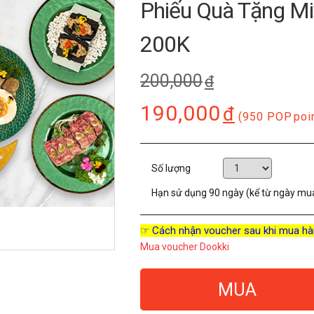
Phiếu Quà Tặng Mi
200K
200,000
đ
190,000
đ
(950 POP
poi
Số lượng
Hạn sử dụng
90 ngày (kể từ ngày mu
☞ Cách nhận voucher sau khi mua hà
Mua voucher Dookki
MUA