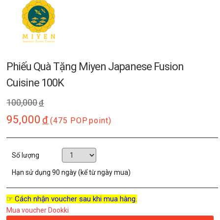
Phiếu Quà Tặng Miyen Japanese Fusion
Cuisine 100K
100,000
đ
95,000
đ
(475 POP
point)
Số lượng
Hạn sử dụng
90 ngày (kể từ ngày mua)
☞ Cách nhận voucher sau khi mua hàng.
Mua voucher Dookki