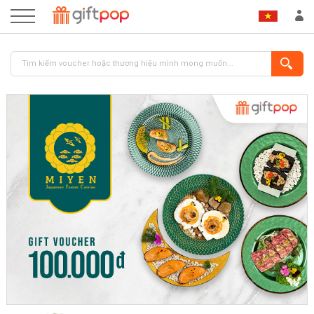
ĐĂNG NHẬP
ĐĂNG KÝ