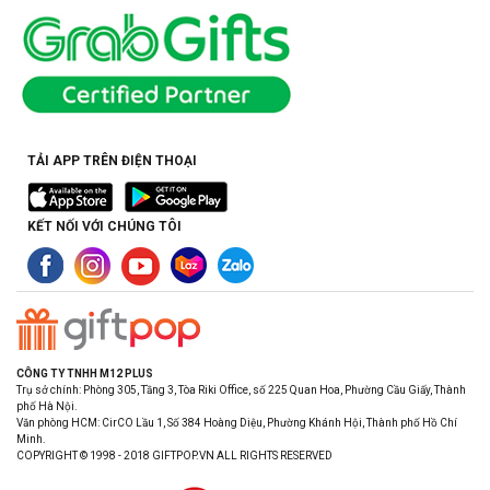
TẢI APP TRÊN ĐIỆN THOẠI
KẾT NỐI VỚI CHÚNG TÔI
CÔNG TY TNHH M12 PLUS
Trụ sở chính: Phòng 305, Tầng 3, Tòa Riki Office, số 225 Quan Hoa, Phường Cầu Giấy, Thành
phố Hà Nội.
Văn phòng HCM: CirCO Lầu 1, Số 384 Hoàng Diệu, Phường Khánh Hội, Thành phố Hồ Chí
Minh.
COPYRIGHT © 1998 - 2018 GIFTPOP.VN ALL RIGHTS RESERVED